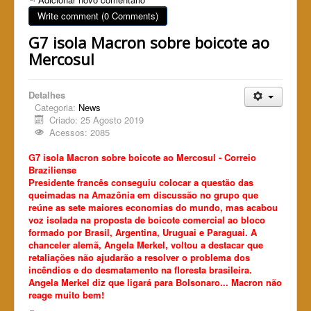
Write comment (0 Comments)
G7 isola Macron sobre boicote ao
Mercosul
Detalhes
Categoria:
News
Criado: 25 Agosto 2019
Acessos: 2085
G7 isola Macron sobre boicote ao Mercosul - Correio
Braziliense
Presidente francês conseguiu colocar a questão das
queimadas na Amazônia em discussão no grupo que
reúne as sete maiores economias do mundo, mas acabou
voz isolada na proposta de boicote comercial ao bloco
formado por Brasil, Argentina, Uruguai e Paraguai. A
chanceler alemã, Angela Merkel, voltou a destacar que
retaliações não ajudarão a resolver o problema dos
incêndios e do desmatamento na floresta brasileira.
Angela Merkel diz que ligará para Bolsonaro... Macron não
reage muito bem!