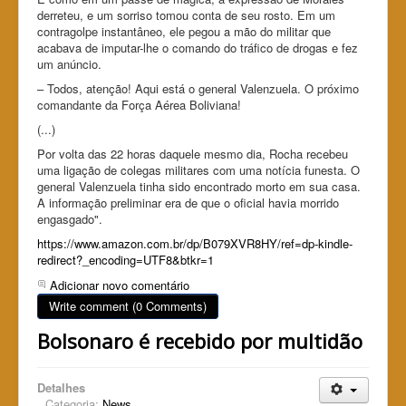
derreteu, e um sorriso tomou conta de seu rosto. Em um
contragolpe instantâneo, ele pegou a mão do militar que
acabava de imputar-lhe o comando do tráfico de drogas e fez
um anúncio.
– Todos, atenção! Aqui está o general Valenzuela. O próximo
comandante da Força Aérea Boliviana!
(...)
Por volta das 22 horas daquele mesmo dia, Rocha recebeu
uma ligação de colegas militares com uma notícia funesta. O
general Valenzuela tinha sido encontrado morto em sua casa.
A informação preliminar era de que o oficial havia morrido
engasgado".
https://www.amazon.com.br/dp/B079XVR8HY/ref=dp-kindle-
redirect?_encoding=UTF8&btkr=1
Adicionar novo comentário
Write comment (0 Comments)
Bolsonaro é recebido por multidão
Detalhes
Categoria:
News