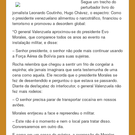
Segue um trecho do
perturbador livro do
jornalista Leonardo Coutinho, Hugo Chávez, o espectro: Como
o presidente venezuelano alimentou o narcotráfico, financiou o
terrorismo e promoveu a desordem global:
"O general Valenzuela aproximou-se do presidente Evo
Morales, que comparece todos os anos ao evento na
instalação militar, e disse:
– Senhor presidente, o senhor não pode mais continuar usando
a Força Aérea da Bolívia para suas sujeiras.
Rocha relembra que chegou a sentir um frio de congelar a
espinha; ele jamais imaginara que seria testemunha de uma
cena como aquela. Ele recorda que o presidente Morales se
fez de desentendido e perguntou o que estava se passando.
Diante da desfaçatez do interlocutor, o general Valenzuela não
fez mais rodeios:
– O senhor precisa parar de transportar cocaína em nossos
aviões.
Morales enrijeceu a face e repreendeu o militar.
– Este não é o momento e nem o local para tratar disso.
Conversaremos em outro dia.
E como em um passe de mágica, a expressão de Morales