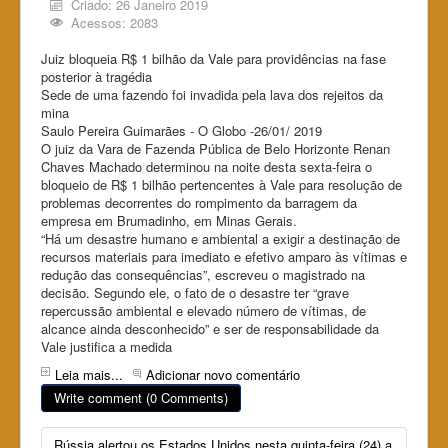
Criado: 26 Janeiro 2019
Acessos: 2083
Juiz bloqueia R$ 1 bilhão da Vale para providências na fase
posterior à tragédia
Sede de uma fazendo foi invadida pela lava dos rejeitos da
mina
Saulo Pereira Guimarães - O Globo -26/01/ 2019
O juiz da Vara de Fazenda Pública de Belo Horizonte Renan
Chaves Machado determinou na noite desta sexta-feira o
bloqueio de R$ 1 bilhão pertencentes à Vale para resolução de
problemas decorrentes do rompimento da barragem da
empresa em Brumadinho, em Minas Gerais.
“Há um desastre humano e ambiental a exigir a destinação de
recursos materiais para imediato e efetivo amparo às vítimas e
redução das consequências”, escreveu o magistrado na
decisão. Segundo ele, o fato de o desastre ter “grave
repercussão ambiental e elevado número de vítimas, de
alcance ainda desconhecido” e ser de responsabilidade da
Vale justifica a medida
Leia mais...
Adicionar novo comentário
Write comment (0 Comments)
Rússia alertou os Estados Unidos nesta quinta-feira (24) a