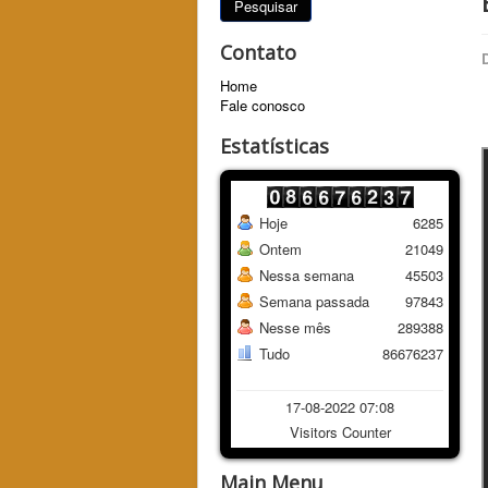
Pesquisar
Contato
Home
Fale conosco
Estatísticas
Hoje
6285
Ontem
21049
Nessa semana
45503
Semana passada
97843
Nesse mês
289388
Tudo
86676237
17-08-2022 07:08
Visitors Counter
Main Menu