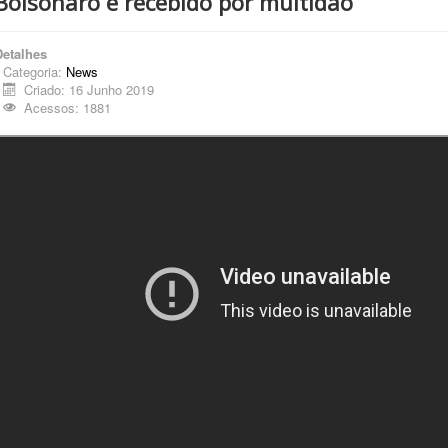
Bolsonaro é recebido por multidão
Detalhes
Categoria:
News
Criado: 16 Junho 2019
Acessos: 1881