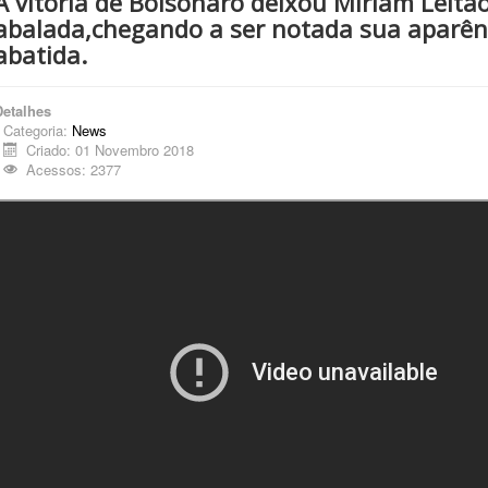
A vitória de Bolsonaro deixou Miriam Leit
abalada,chegando a ser notada sua aparênc
abatida.
Detalhes
Categoria:
News
Criado: 01 Novembro 2018
Acessos: 2377