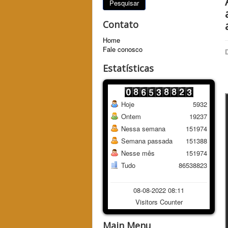
Pesquisar
Contato
Home
Fale conosco
Estatísticas
Hoje
5932
Ontem
19237
Nessa semana
151974
Semana passada
151388
Nesse mês
151974
Tudo
86538823
08-08-2022 08:11
Visitors Counter
Main Menu