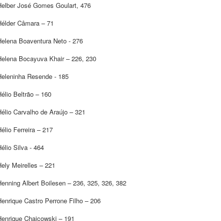
Helber José Gomes Goulart, 476
Hélder Câmara – 71
Helena Boaventura Neto - 276
Helena Bocayuva Khair – 226, 230
Heleninha Resende - 185
élio Beltrão – 160
élio Carvalho de Araújo – 321
élio Ferreira – 217
élio Silva - 464
ely Meirelles – 221
enning Albert Boilesen – 236, 325, 326, 382
enrique Castro Perrone Filho – 206
Henrique Chaicowski – 191