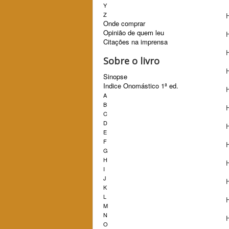
Y
Z
H
Onde comprar
Opinião de quem leu
H
Citações na imprensa
Sobre o livro
Sinopse
Indice Onomástico 1ª ed.
A
B
C
D
E
F
G
H
H
I
J
K
L
M
N
O