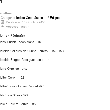
H
Detalhes
Categoria:
Indice Onomástico - 1º Edição
Publicado: 15 Outubro 2006
Acessos: 15877
Nome - Página(s)
Hans Rudolf Jacob Manz - 165
Haroldo Collares da Cunha Barreto – 152, 153
Haroldo Borges Rodrigues Lima – 71
Harro Cyranca - 342
Heitor Cony – 192
Helber José Gomes Goulart 475
élcio da Silva - 399
elcio Pereira Fortes – 353