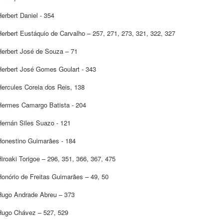
erbert Daniel - 354
erbert Eustáquio de Carvalho – 257, 271, 273, 321, 322, 327
Herbert José de Souza – 71
Herbert José Gomes Goulart - 343
Hercules Coreia dos Reis, 138
Hermes Camargo Batista - 204
Hernán Siles Suazo - 121
Honestino Guimarães - 184
iroaki Torigoe – 296, 351, 366, 367, 475
Honório de Freitas Guimarães – 49, 50
Hugo Andrade Abreu – 373
Hugo Chávez – 527, 529