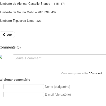
Humberto de Alencar Castello Branco – 115, 171
Humberto de Souza Mello – 287, 394, 432
Humberto Trigueiros Lima - 323
Ant
Comments (
0
)
Comments powered by
CComment
Adicionar comentário
Nome (obrigatório)
E-mail (obrigatório)