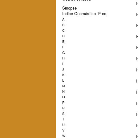
Sinopse
Indice Onomástico 1ª ed.
A
B
C
D
E
F
G
H
H
I
J
H
K
L
H
M
N
H
O
P
H
R
S
H
T
U
H
V
W