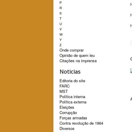
P
R
S
T
U
V
W
Y
Z
Onde comprar
Opinião de quem leu
Citações na imprensa
Noticias
Editoria do site
FARC
MST
Política interna
Política externa
Eleições
Corrupção
Forças armadas
Contra revolução de 1964
Diversos