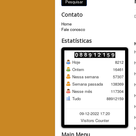
Pesquisar
Contato
Home
Fale conosco
Estatísticas
Hoje
8212
Ontem
16461
Nessa semana
57307
Semana passada
138369
Nesse mês
117304
Tudo
88912159
09-12-2022 17:20
H
Visitors Counter
H
Main Menu