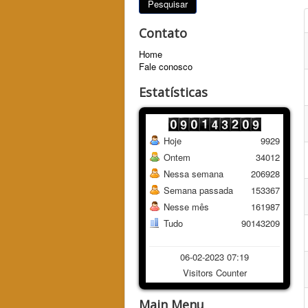
Pesquisar
Contato
Home
Fale conosco
Estatísticas
Hoje
9929
Ontem
34012
Nessa semana
206928
Semana passada
153367
Nesse mês
161987
Tudo
90143209
06-02-2023 07:19
Visitors Counter
Main Menu