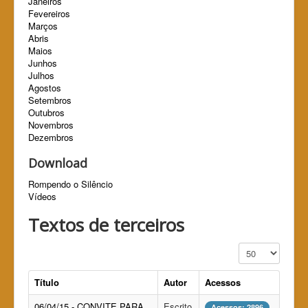
Janeiros
Fevereiros
Marços
Abris
Maios
Junhos
Julhos
Agostos
Setembros
Outubros
Novembros
Dezembros
Download
Rompendo o Silêncio
Vídeos
Textos de terceiros
Exibir #
Título
Autor
Acessos
06/04/15 - CONVITE PARA
Escrito
Acessos: 2896