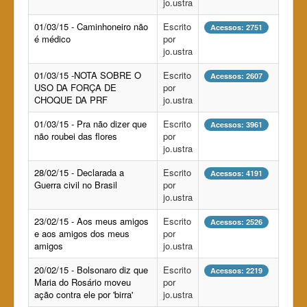
jo.ustra
01/03/15 - Caminhoneiro não
Escrito
Acessos: 2751
é médico
por
jo.ustra
01/03/15 -NOTA SOBRE O
Escrito
Acessos: 2607
USO DA FORÇA DE
por
CHOQUE DA PRF
jo.ustra
01/03/15 - Pra não dizer que
Escrito
Acessos: 3961
não roubei das flores
por
jo.ustra
28/02/15 - Declarada a
Escrito
Acessos: 4191
Guerra civil no Brasil
por
jo.ustra
23/02/15 - Aos meus amigos
Escrito
Acessos: 2526
e aos amigos dos meus
por
amigos
jo.ustra
20/02/15 - Bolsonaro diz que
Escrito
Acessos: 2219
Maria do Rosário moveu
por
ação contra ele por 'birra'
jo.ustra