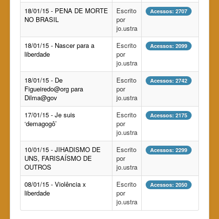
18/01/15 - PENA DE MORTE
Escrito
Acessos: 2707
NO BRASIL
por
jo.ustra
18/01/15 - Nascer para a
Escrito
Acessos: 2099
liberdade
por
jo.ustra
18/01/15 - De
Escrito
Acessos: 2742
Figueiredo@org
para
por
Dilma@gov
jo.ustra
17/01/15 - Je suis
Escrito
Acessos: 2175
‘demagogô’
por
jo.ustra
10/01/15 - JIHADISMO DE
Escrito
Acessos: 2299
UNS, FARISAÍSMO DE
por
OUTROS
jo.ustra
08/01/15 - Violência x
Escrito
Acessos: 2050
liberdade
por
jo.ustra