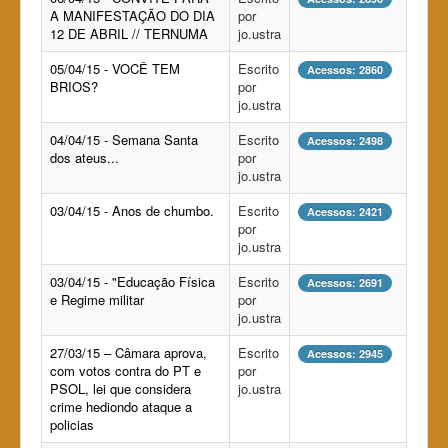
A MANIFESTAÇÃO DO DIA
por
12 DE ABRIL // TERNUMA
jo.ustra
05/04/15 - VOCÊ TEM
Escrito
Acessos: 2860
BRIOS?
por
jo.ustra
04/04/15 - Semana Santa
Escrito
Acessos: 2498
dos ateus...
por
jo.ustra
03/04/15 - Anos de chumbo.
Escrito
Acessos: 2421
por
jo.ustra
03/04/15 - "Educação Física
Escrito
Acessos: 2691
e Regime militar
por
jo.ustra
27/03/15 – Câmara aprova,
Escrito
Acessos: 2945
com votos contra do PT e
por
PSOL, lei que considera
jo.ustra
crime hediondo ataque a
policias