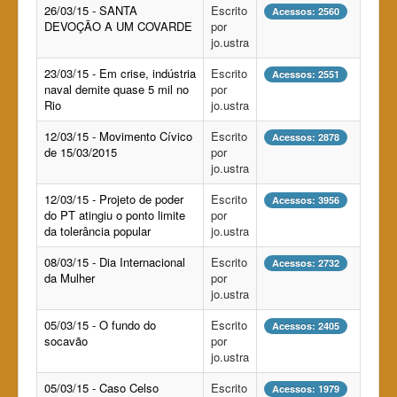
26/03/15 - SANTA
Escrito
Acessos: 2560
DEVOÇÃO A UM COVARDE
por
jo.ustra
23/03/15 - Em crise, indústria
Escrito
Acessos: 2551
naval demite quase 5 mil no
por
Rio
jo.ustra
12/03/15 - Movimento Cívico
Escrito
Acessos: 2878
de 15/03/2015
por
jo.ustra
12/03/15 - Projeto de poder
Escrito
Acessos: 3956
do PT atingiu o ponto limite
por
da tolerância popular
jo.ustra
08/03/15 - Dia Internacional
Escrito
Acessos: 2732
da Mulher
por
jo.ustra
05/03/15 - O fundo do
Escrito
Acessos: 2405
socavão
por
jo.ustra
05/03/15 - Caso Celso
Escrito
Acessos: 1979