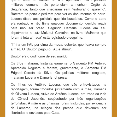
militares comuns, não pertenciam a nenhum Órgão de
Segurança, tanto que chegaram sem “estourar o aparelho”.
Bateram na porta e pediram para ver os documentos do carro.
Lucena disse aos policiais que iria buscá-los. Como o carro
era roubado e não tinha qualquer documento, decidiu reagir
para não ser preso. Segundo Damaris Lucena em seu
depoimento a Luiz Maklouf Carvalho, no livro “Mulheres que
foram à luta armada” está registrado o seguinte:
“Tinha um FAL por cima da mesa, coberto, que ficava sempre
à mão. O ‘Doutor’ pegou o FAL e atirou”.
Doutor era o codinome de seu marido.
Os tiros mataram, instantaneamente, o Sargento PM Antonio
Aparecido Nogueró e feriram, gravemente, o Sargento PM
Edgard Correia da Silva. Os policias militares reagiram,
mataram Lucena e Damaris foi presa.
Os filhos de Antônio Lucena, que são entrevistados na
reportagem, foram trocados juntamente com a mãe, Damaris
de Oliveira Lucena, viúva de Antônio Lucena, em troca da vida
do Cônsul Japonês, seqüestrado por três organizações
terroristas. A mãe e as crianças foram incluídas, por exigência
de Lamarca, na relação dos presos que deveriam ser
libertados e enviados para Cuba.