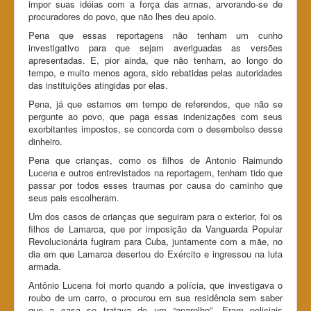
impor suas idéias com a força das armas, arvorando-se de
procuradores do povo, que não lhes deu apoio.
Pena que essas reportagens não tenham um cunho
investigativo para que sejam averiguadas as versões
apresentadas. E, pior ainda, que não tenham, ao longo do
tempo, e muito menos agora, sido rebatidas pelas autoridades
das instituições atingidas por elas.
Pena, já que estamos em tempo de referendos, que não se
pergunte ao povo, que paga essas indenizações com seus
exorbitantes impostos, se concorda com o desembolso desse
dinheiro.
Pena que crianças, como os filhos de Antonio Raimundo
Lucena e outros entrevistados na reportagem, tenham tido que
passar por todos esses traumas por causa do caminho que
seus pais escolheram.
Um dos casos de crianças que seguiram para o exterior, foi os
filhos de Lamarca, que por imposição da Vanguarda Popular
Revolucionária fugiram para Cuba, juntamente com a mãe, no
dia em que Lamarca desertou do Exército e ingressou na luta
armada.
Antônio Lucena foi morto quando a polícia, que investigava o
roubo de um carro, o procurou em sua residência sem saber
que a casa se tratava de um “aparelho”. Eram policiais