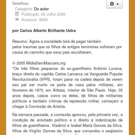
Detalhes
Categoria:
Do autor
Publicado: 09 Julho 2006
Acessos: 9630
por Carlos Alberto Brilhante Ustra
Resumo: Agora a sociedade terá de pagar também
pelos traumas que os filhos de antigos terroristas sofreram por
causa do caminho que seus pais escolheram.
© 2005 MidiaSemMascara.org
"Os três filhos pequenos do ex-guerrilheiro Antônio Lucena,
braço direito do capitão Carlos Lamarca na Vanguarda Popular
Revolucionária (VPR), foram parar na cadeia depois de verem
seu pai ser morto na porta de casa pelos militares, em
fevereiro de 1970, em Atibaia, interior de São Paulo. Hoje, 35
anos depois, casos como os deles, de filhos de militantes
políticos e também vítimas da repressão militar, começam a
chegar à Comissão de Anistia.
Na semana passada, a comissão aprovou, pela primeira vez, a
condição de anistiado político e o direito à indenização de
filhos de guerrilheiros. Vladimir e Isabel Maria Gomes da Silva,
filhos de Virgílio Gomes da Silva, que comandou o seqüestro