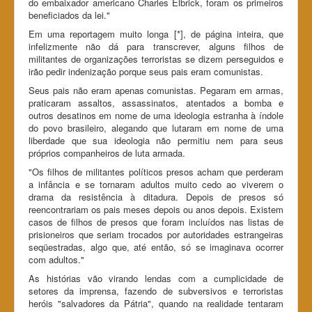
do embaixador americano Charles Elbrick, foram os primeiros
beneficiados da lei."
Em uma reportagem muito longa [*], de página inteira, que
infelizmente não dá para transcrever, alguns filhos de
militantes de organizações terroristas se dizem perseguidos e
irão pedir indenização porque seus pais eram comunistas.
Seus pais não eram apenas comunistas. Pegaram em armas,
praticaram assaltos, assassinatos, atentados a bomba e
outros desatinos em nome de uma ideologia estranha à índole
do povo brasileiro, alegando que lutaram em nome de uma
liberdade que sua ideologia não permitiu nem para seus
próprios companheiros de luta armada.
"Os filhos de militantes políticos presos acham que perderam
a infância e se tornaram adultos muito cedo ao viverem o
drama da resistência à ditadura. Depois de presos só
reencontrariam os pais meses depois ou anos depois. Existem
casos de filhos de presos que foram incluídos nas listas de
prisioneiros que seriam trocados por autoridades estrangeiras
seqüestradas, algo que, até então, só se imaginava ocorrer
com adultos."
As histórias vão virando lendas com a cumplicidade de
setores da imprensa, fazendo de subversivos e terroristas
heróis "salvadores da Pátria", quando na realidade tentaram