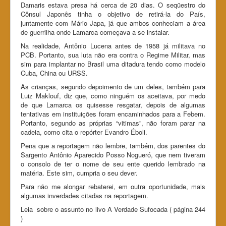
Damaris estava presa há cerca de 20 dias. O seqüestro do
Cônsul Japonês tinha o objetivo de retirá-la do País,
juntamente com Mário Japa, já que ambos conheciam a área
de guerrilha onde Lamarca começava a se instalar.
Na realidade, Antônio Lucena antes de 1958 já militava no
PCB. Portanto, sua luta não era contra o Regime Militar, mas
sim para implantar no Brasil uma ditadura tendo como modelo
Cuba, China ou URSS.
As crianças, segundo depoimento de um deles, também para
Luiz Maklouf, diz que, como ninguém os aceitava, por medo
de que Lamarca os quisesse resgatar, depois de algumas
tentativas em instituições foram encaminhados para a Febem.
Portanto, segundo as próprias “vitimas”, não foram parar na
cadeia, como cita o repórter Evandro Éboli.
Pena que a reportagem não lembre, também, dos parentes do
Sargento Antônio Aparecido Posso Nogueró, que nem tiveram
o consolo de ter o nome de seu ente querido lembrado na
matéria. Este sim, cumpria o seu dever.
Para não me alongar rebaterei, em outra oportunidade, mais
algumas inverdades citadas na reportagem.
Leia sobre o assunto no livo A Verdade Sufocada ( página 244
)