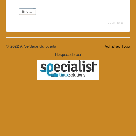
Enviar
JComments
© 2022 A Verdade Sufocada
Voltar ao Topo
Hospedado por