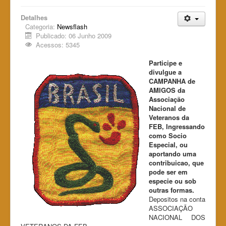
Detalhes
Categoria:
Newsflash
Publicado: 06 Junho 2009
Acessos: 5345
Participe e
divulgue a
CAMPANHA de
AMIGOS da
Associação
Nacional de
Veteranos da
FEB, Ingressando
como Socio
Especial, ou
aportando uma
contribuicao, que
pode ser em
especie ou sob
outras formas.
Depositos na conta
ASSOCIAÇÃO
NACIONAL DOS