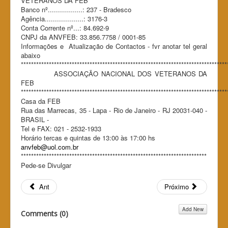
VETERANOS DA FEB
Banco nº.................: 237 - Bradesco
Agência...................: 3176-3
Conta Corrente nº...: 84.692-9
CNPJ da ANVFEB: 33.856.7758 / 0001-85
Informações e Atualização de Contactos - fvr anotar tel geral
abaixo
*********************************************************************************
ASSOCIAÇÃO NACIONAL DOS VETERANOS DA
FEB
*********************************************************************************
Casa da FEB
Rua das Marrecas, 35 - Lapa - Rio de Janeiro - RJ 20031-040 -
BRASIL -
Tel e FAX: 021 - 2532-1933
Horário tercas e quintas de 13:00 às 17:00 hs
anvfeb@uol.com.br
*************************************************************************
Pede-se Divulgar
Ant
Próximo
Add New
Comments (
0
)