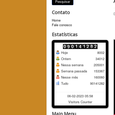
Pesquisar
Contato
Home
Fale conosco
Estatísticas
Hoje
8002
Ontem
34012
Nessa semana
205001
Semana passada
153367
Nesse mês
160060
Tudo
90141282
06-02-2023 05:58
Visitors Counter
Main Menu