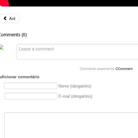
Ant
Comments (
0
)
Comments powered by
CComment
Adicionar comentário
Nome (obrigatório)
E-mail (obrigatório)