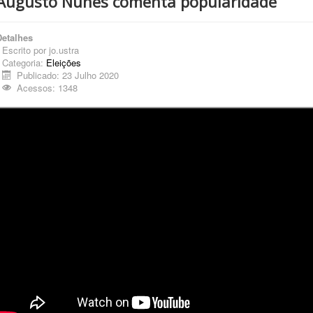
Augusto Nunes comenta popularidade
Detalhes
Escrito por
jo.ustra
Categoria:
Eleições
Publicado: 23 Julho 2020
Acessos: 1348