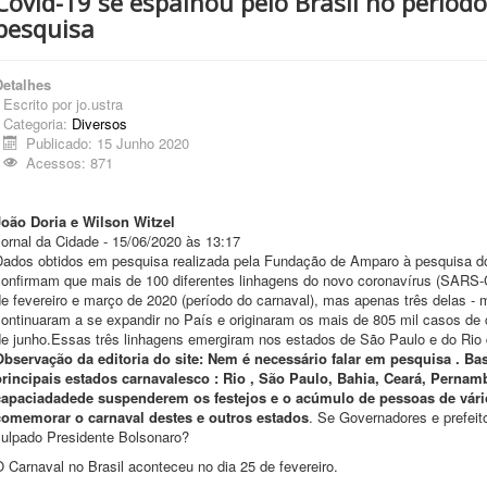
Covid-19 se espalhou pelo Brasil no períod
pesquisa
Detalhes
Escrito por
jo.ustra
Categoria:
Diversos
Publicado: 15 Junho 2020
Acessos: 871
João Doria e Wilson Witzel
ornal da Cidade - 15/06/2020 às 13:17
Dados obtidos em pesquisa realizada pela Fundação de Amparo à pesquisa d
confirmam que mais de 100 diferentes linhagens do novo coronavírus (SARS-
e fevereiro e março de 2020 (período do carnaval), mas apenas três delas - 
continuaram a se expandir no País e originaram os mais de 805 mil casos de 
e junho.Essas três linhagens emergiram nos estados de São Paulo e do Rio de
Observação da editoria do site: Nem é necessário falar em pesquisa . Bas
principais estados carnavalesco : Rio , São Paulo, Bahia, Ceará, Perna
capaciadadede suspenderem os festejos e o acúmulo de pessoas de vári
comemorar o carnaval destes e outros estados
. Se Governadores e prefei
culpado Presidente Bolsonaro?
 Carnaval no Brasil aconteceu no dia 25 de fevereiro.