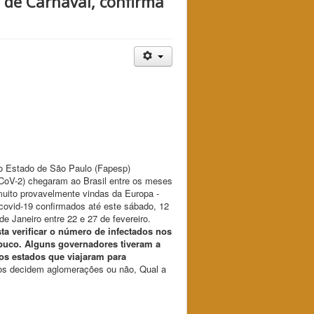
o de Carnaval, confirma
o Estado de São Paulo (Fapesp)
CoV-2) chegaram ao Brasil entre os meses
muito provavelmente vindas da Europa -
covid-19 confirmados até este sábado, 12
 Janeiro entre 22 e 27 de fevereiro.
ta verificar o número de infectados nos
mbuco. Alguns governadores tiveram a
os estados que viajaram para
tos decidem aglomerações ou não, Qual a