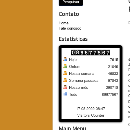
Pesquisar
Contato
Home
Fale conosco
Estatísticas
Hoje
7615
J
Ontem
21049
Nessa semana
46833
d
Semana passada
97843
Nesse mês
290718
d
Tudo
86677567
17-08-2022 08:47
Visitors Counter
O
Main Menu