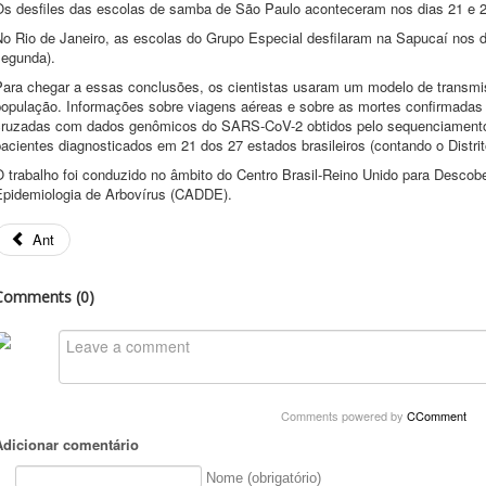
Os desfiles das escolas de samba de São Paulo aconteceram nos dias 21 e 22
o Rio de Janeiro, as escolas do Grupo Especial desfilaram na Sapucaí nos d
segunda).
Para chegar a essas conclusões, os cientistas usaram um modelo de transmis
opulação. Informações sobre viagens aéreas e sobre as mortes confirmadas po
cruzadas com dados genômicos do SARS-CoV-2 obtidos pelo sequenciamento 
acientes diagnosticados em 21 dos 27 estados brasileiros (contando o Distrit
O trabalho foi conduzido no âmbito do Centro Brasil-Reino Unido para Descob
Epidemiologia de Arbovírus (CADDE).
Ant
Comments (
0
)
Comments powered by
CComment
Adicionar comentário
Nome (obrigatório)