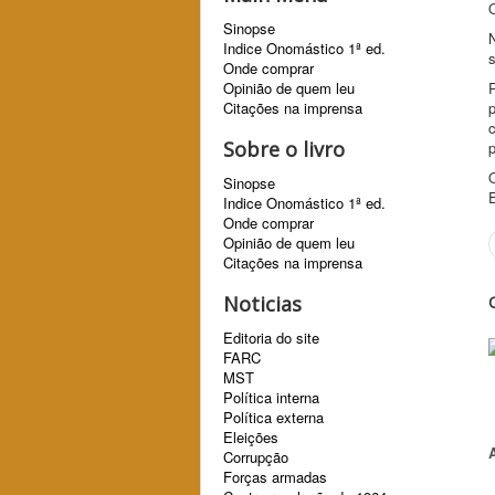
Sinopse
N
Indice Onomástico 1ª ed.
Onde comprar
Opinião de quem leu
Citações na imprensa
p
Sobre o livro
p
Sinopse
Indice Onomástico 1ª ed.
Onde comprar
Opinião de quem leu
Citações na imprensa
Noticias
Editoria do site
FARC
MST
Política interna
Política externa
Eleições
Corrupção
Forças armadas