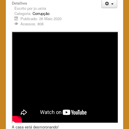
Detalhes
Escrito por
jo.ustra
Categoria:
Corrupção
Publicado: 26 Maio 2020
Acessos: 808
A casa está desmoronando!