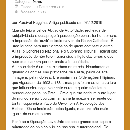
Categoria:
News
Criado: 10 Dezembro 2019
Acessos: 1636
por Percival Puggina. Artigo publicado em 07.12.2019
Quando leio a Lei de Abuso de Autoridade, recheada de
subjetividade e desapreço à persecução penal, tenho, sempre,
a impressão de “ouvir” o texto na voz de Renan Calheiros. É
uma lei feita para inibir o trabalho de quem combate o crime.
Aliás, o Congresso Nacional e o Supremo Tribunal Federal dão
a impressão de não terem aprendido a lição das urnas e das
ruas que clamam por um basta à impunidade.
A impunidade é um mal histórico entre nós. Notadamente
quando os crimes são praticados pela elite, pelos de alta
linhagem, pela nobreza. Era assim nas Ordenações Filipinas,
que vigoraram de 1603 a 1831, mas provieram de uma cultura
que influenciou negativamente durante quatro séculos a
persecução penal no Brasil. Creio que em nenhum outro lugar
do mundo se aplicou com tamanha largueza e se repete com
tanta frequência a frase de Orwell em A Revolução dos
Bichos: “Os animais são todos iguais, mas uns são mais
iguais do que os outros”.
Por isso a Operação Lava Jato recebeu grande destaque e
admiração da opinião pública nacional e internacional. De