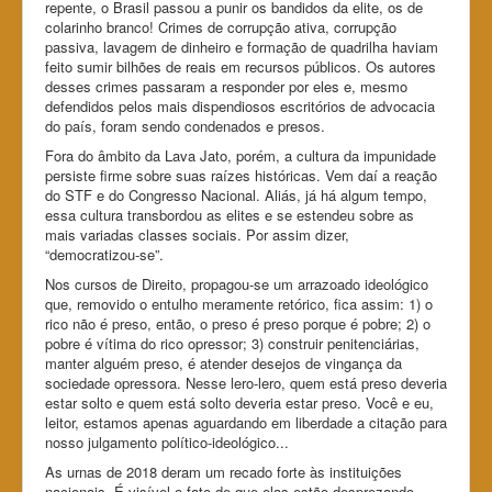
repente, o Brasil passou a punir os bandidos da elite, os de
colarinho branco! Crimes de corrupção ativa, corrupção
passiva, lavagem de dinheiro e formação de quadrilha haviam
feito sumir bilhões de reais em recursos públicos. Os autores
desses crimes passaram a responder por eles e, mesmo
defendidos pelos mais dispendiosos escritórios de advocacia
do país, foram sendo condenados e presos.
Fora do âmbito da Lava Jato, porém, a cultura da impunidade
persiste firme sobre suas raízes históricas. Vem daí a reação
do STF e do Congresso Nacional. Aliás, já há algum tempo,
essa cultura transbordou as elites e se estendeu sobre as
mais variadas classes sociais. Por assim dizer,
“democratizou-se”.
Nos cursos de Direito, propagou-se um arrazoado ideológico
que, removido o entulho meramente retórico, fica assim: 1) o
rico não é preso, então, o preso é preso porque é pobre; 2) o
pobre é vítima do rico opressor; 3) construir penitenciárias,
manter alguém preso, é atender desejos de vingança da
sociedade opressora. Nesse lero-lero, quem está preso deveria
estar solto e quem está solto deveria estar preso. Você e eu,
leitor, estamos apenas aguardando em liberdade a citação para
nosso julgamento político-ideológico...
As urnas de 2018 deram um recado forte às instituições
nacionais. É visível o fato de que elas estão desprezando