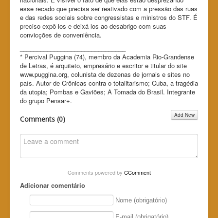
esse recado que precisa ser reativado com a pressão das ruas
e das redes sociais sobre congressistas e ministros do STF. É
preciso expô-los e deixá-los ao desabrigo com suas
convicções de conveniência.
_______________________________
* Percival Puggina (74), membro da Academia Rio-Grandense
de Letras, é arquiteto, empresário e escritor e titular do site
www.puggina.org, colunista de dezenas de jornais e sites no
país. Autor de Crônicas contra o totalitarismo; Cuba, a tragédia
da utopia; Pombas e Gaviões; A Tomada do Brasil. Integrante
do grupo Pensar+.
Add New
Comments (
0
)
Comments powered by
CComment
Adicionar comentário
Nome (obrigatório)
E-mail (obrigatório)