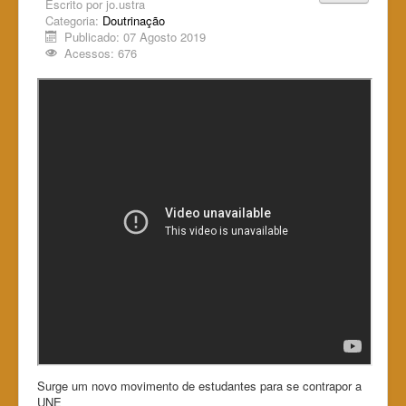
Escrito por
jo.ustra
Categoria:
Doutrinação
Publicado: 07 Agosto 2019
Acessos: 676
Surge um novo movimento de estudantes para se contrapor a
UNE