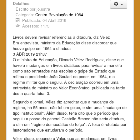
Detalhes
Escrito por
jo.ustra
Categoria:
Contra Revolução de 1964
Publicado: 04 Abril 2019
Acessos: 1173
Livros devem revisar referências à ditadura, diz Vélez
Em entrevista, ministro da Educação disse discordar que
houve golpe em 1964 e ditadura
3 ABR 2019 21h37
O ministro da Educação, Ricardo Vélez Rodríguez, disse que
haverá mudanças em livros didáticos para revisar a maneira
como são retratados nas escolas o golpe de Estado que
retirou o presidente João Goulart do poder, em 1964, e o
regime militar que o seguiu. A declaração ocorreu em uma
entrevista do ministro ao Valor Econômico, publicada na tarde
desta quarta-feira, 3.
Segundo o jornal, Vélez diz acreditar que a mudança de
regime, há 55 anos, não foi um golpe, e sim uma "mudança de
tipo institucional". Além disso, teria dito que o período que
seguiu a posse do general Castello Branco não seria ditadura,
e sim um "regime democrático de força". A tese é refutada por
historiadores que estudaram o período.
Vélez disse, segundo o Valor, que as mudanças em livros