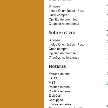
J
Sinopse
t
Indice Onomástico 1ª ed.
Onde comprar
Opinião de quem leu
Citações na imprensa
r
o
Sobre o livro
l
Sinopse
O
Indice Onomástico 1ª ed.
Onde comprar
Opinião de quem leu
Citações na imprensa
Noticias
Editoria do site
FARC
MST
Política interna
Política externa
Eleições
Corrupção
Forças armadas