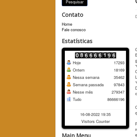
Pesquisar
Contato
Home
Fale conosco
Estatísticas
Hoje
17293
“
Ontem
18169
L
Nessa semana
35462
Semana passada
97843
Nesse mês
279347
Tudo
86666196
O
16-08-2022 19:35
Visitors Counter
P
r
Main Menu