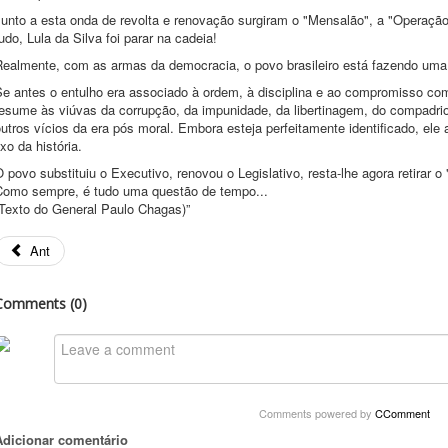
unto a esta onda de revolta e renovação surgiram o "Mensalão", a "Operação 
udo, Lula da Silva foi parar na cadeia!
Realmente, com as armas da democracia, o povo brasileiro está fazendo uma
Se antes o entulho era associado à ordem, à disciplina e ao compromisso com
esume às viúvas da corrupção, da impunidade, da libertinagem, do compadrio,
utros vícios da era pós moral. Embora esteja perfeitamente identificado, ele
ixo da história.
 povo substituiu o Executivo, renovou o Legislativo, resta-lhe agora retirar o 
Como sempre, é tudo uma questão de tempo...
(Texto do General Paulo Chagas)”
Ant
Comments (
0
)
Comments powered by
CComment
Adicionar comentário