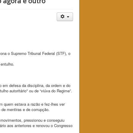
o agora é outro”
iona o Supremo Tribunal Federal (STF), o
 entulho.
o em defesa da disciplina, da ordem e do
lho autoritário" ou de “viúva do Regime”.
om quem estava a razão e fez-lhes ver
 de mentiras e de corrupção.
em movimentos, pressionou e conseguiu
rário aos anteriores e renovou o Congresso