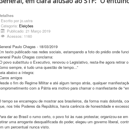
General, em clara alusão ao STF: “O entulh
Detalhes
Escrito por
jo.ustra
Categoria:
Eleições
Publicado: 21 Março 2019
Acessos: 1160
General Paulo Chagas - 18/03/2019
Em texto publicado nas redes sociais, estampando a foto do prédio onde func
general Paulo Chagas conclama:
O povo substituiu o Executivo, renovou o Legislativo, resta-lhe agora retirar o
Como sempre, é tudo uma questão de tempo...”
eia abaixo a íntegra:
“Caros amigos
Desde o fim do Regime Militar e até algum tempo atrás, qualquer manifestaçã
comprometimento com a Pátria era motivo para chamar o manifestante de "entu
 tempo se encarregou de mostrar aos brasileiros, da forma mais dolorida, c
que, nos três Poderes da República, havia carência de honestidade e excesso
ara dar ao Brasil o rumo certo, o povo foi às ruas protestar, organizou-se 
etirar uma arrogante desqualificada do poder, elegeu um governo liberal, cont
em um percentual nunca visto.