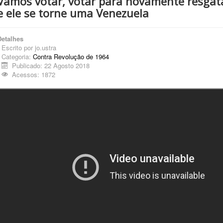
Vamos votar, votar para novamente resgatar
e ele se torne uma Venezuela
Detalhes
Escrito por
jo.ustra
Categoria:
Contra Revolução de 1964
Publicado: 22 Agosto 2018
Acessos: 1872