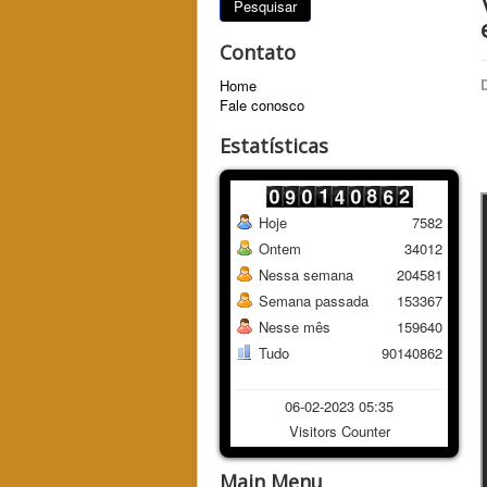
Pesquisar
Contato
Home
Fale conosco
Estatísticas
Hoje
7582
Ontem
34012
Nessa semana
204581
Semana passada
153367
Nesse mês
159640
Tudo
90140862
06-02-2023 05:35
Visitors Counter
Main Menu