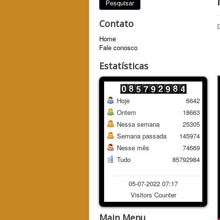
Pesquisar
Contato
Home
Fale conosco
Estatísticas
Hoje
6642
Ontem
18663
Nessa semana
25305
Semana passada
145974
Nesse mês
74669
Tudo
85792984
05-07-2022 07:17
Visitors Counter
Main Menu