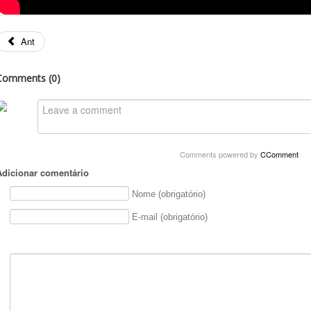
Ant
Comments (
0
)
Comments powered by
CComment
Adicionar comentário
Nome (obrigatório)
E-mail (obrigatório)