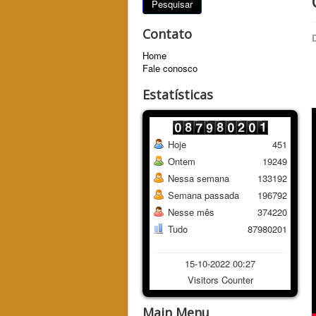
Pesquisar
Contato
Home
Fale conosco
Estatísticas
Hoje
451
Ontem
19249
Nessa semana
133192
Semana passada
196792
Nesse mês
374220
Tudo
87980201
15-10-2022 00:27
Visitors Counter
Main Menu