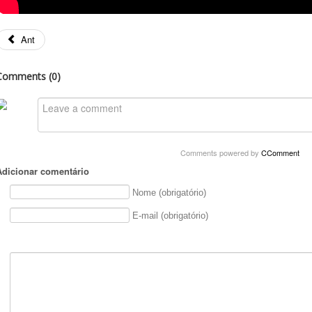
Ant
Comments (
0
)
Comments powered by
CComment
Adicionar comentário
Nome (obrigatório)
E-mail (obrigatório)