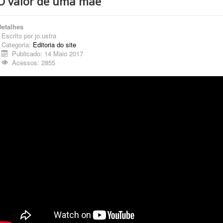
O valor de uma mãe
Detalhes
Escrito por
jo.ustra
Categoria:
Editoria do site
Publicado: 14 Maio 2017
Acessos: 2855