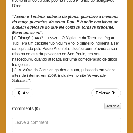
trecho final do célebre poema I-Juca Pirama, de Gonçalves
Dias:
"Assim o Timbira, coberto de glória, guardava a memória
do moço guerreiro, do velho Tupi. E à noite nas tabas, se
alguém duvidava do que ele contava, tornava prudente:
Meninos, eu vi!”.
[1] Tibiriçá (1440? – 1562) - “O Vigilante da Terra” na língua
Tupi: era um cacique tupiniquim e foi o primeiro indígena a ser
catequizado pelo Padre Anchieta. Liderou com bravura a sua
tribo na defesa da povoação de São Paulo, em seu
nascedouro, quando atacada por uma confederação de tribos
indígenas.
[2] “A Viúva do Che”: artigo deste autor, publicado em vários
sites da internet em 2009, inclusive no site “A verdade
Sufocada”.
Ant
Próximo
Add New
Comments (
0
)