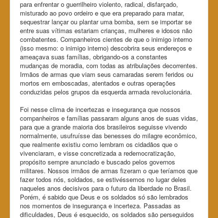
para enfrentar o guerrilheiro violento, radical, disfarçado,
misturado ao povo ordeiro e que era preparado para matar,
sequestrar lançar ou plantar uma bomba, sem se importar se
entre suas vítimas estariam crianças, mulheres e idosos não
combatentes. Companheiros cientes de que o inimigo interno
(isso mesmo: o inimigo interno) descobrira seus endereços e
ameaçava suas famílias, obrigando-os a constantes
mudanças de moradia, com todas as atribulações decorrentes.
Irmãos de armas que viam seus camaradas serem feridos ou
mortos em emboscadas, atentados e outras operações
conduzidas pelos grupos da esquerda armada revolucionária.
Foi nesse clima de incertezas e insegurança que nossos
companheiros e famílias passaram alguns anos de suas vidas,
para que a grande maioria dos brasileiros seguisse vivendo
normalmente, usufruísse das benesses do milagre econômico,
que realmente existiu como lembram os cidadãos que o
vivenciaram, e visse concretizada a redemocratização,
propósito sempre anunciado e buscado pelos governos
militares. Nossos irmãos de armas fizeram o que teríamos que
fazer todos nós, soldados, se estivéssemos no lugar deles
naqueles anos decisivos para o futuro da liberdade no Brasil.
Porém, é sabido que Deus e os soldados só são lembrados
nos momentos de insegurança e incerteza. Passadas as
dificuldades, Deus é esquecido, os soldados são perseguidos