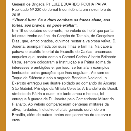
General de Brigada R1 LUIZ EDUARDO ROCHA PAIVA
Publicado Nº 220 do Jornal Inconfidência em novembro de
2015
“Viver é lutar. Se o duro combate os fracos abate, aos
fortes, aos bravos, só pode exaltar”.
Em 15 de outubro do corrente, no velório do herói que partia,
foi esse trecho do final da Canção do Tamoio, de Gonçalves
Dias, que, emocionados, ouvimos recitar a valorosa viúva, D.
Joseíta, acompanhada por suas filhas e família. Na capela
pairava o espírito imortal do Exército de Caxias, encarnado
naqueles que, assim como o Coronel Carlos Alberto Brilhante
Ustra, sempre colocaram a Instituição e a Pátria acima de
interesses e ambições e, por isso, se tornaram exemplos
lembrados pelas gerações que lhes seguiram. Ao som do
Toque de Silêncio e sob a sagrada Bandeira Nacional, o
Exército entregou seu ilustre soldado ao comando do Arcanjo
São Gabriel, Príncipe da Milícia Celeste. A Bandeira do Brasil,
símbolo da Pátria a quem ele tanto amou e honrou, foi
entregue à guarda de D. Joseíta pelo Comandante Militar do
Planalto. Ao velório compareceram centenas militares da
ativa, fardados, inclusive oficiais-generais servindo em
Brasília, além de outros tantos companheiros da reserva e
civis.