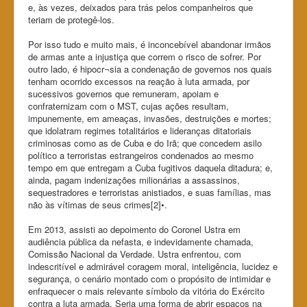
e, às vezes, deixados para trás pelos companheiros que
teriam de protegê-los.
Por isso tudo e muito mais, é inconcebível abandonar irmãos
de armas ante a injustiça que correm o risco de sofrer. Por
outro lado, é hipocr¬sia a condenação de governos nos quais
tenham ocorrido excessos na reação à luta armada, por
sucessivos governos que remuneram, apoiam e
confraternizam com o MST, cujas ações resultam,
impunemente, em ameaças, invasões, destruições e mortes;
que idolatram regimes totalitários e lideranças ditatoriais
criminosas como as de Cuba e do Irã; que concedem asilo
político a terroristas estrangeiros condenados ao mesmo
tempo em que entregam a Cuba fugitivos daquela ditadura; e,
ainda, pagam indenizações milionárias a assassinos,
sequestradores e terroristas anistiados, e suas famílias, mas
não às vítimas de seus crimes[2]•.
Em 2013, assisti ao depoimento do Coronel Ustra em
audiência pública da nefasta, e indevidamente chamada,
Comissão Nacional da Verdade. Ustra enfrentou, com
indescritível e admirável coragem moral, inteligência, lucidez e
segurança, o cenário montado com o propósito de intimidar e
enfraquecer o mais relevante símbolo da vitória do Exército
contra a luta armada. Seria uma forma de abrir espaços na