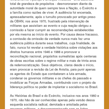
total de grandeza de propósitos - desmoronaram diante da
autoridade moral de quem sempre teve a Nação, o Exército e
a família como razões de viver. A audiência foi encerrada,
apressadamente, após o tumulto provocado por antigo preso
da OBAN, nos anos 1970, frustrado pela intervenção de
militares que assistiam ao evento e cuja reação obrigou a
comissão a fazer cumprir as recomendações estabelecidas
por ela mesma ao início do evento. Por causa desse fracasso,
a comissão da omissão da verdade nunca mais fez uma
audiência pública durante seus trabalhos, cuja finalidade, de
fato, nunca foi revelar a verdade histórica sobre violações aos
direitos humanos entre 1946 e 1988 e promover a
reconciliação nacional, propósitos surrealistas após centenas
de obras escritas sobre o regime militar e mais de trinta anos
da redemocratização. Seus objetivos, claros desde o início,
eram provocar a revisão da Lei de Anistia, para punir apenas
os agentes do Estado que combateram a luta armada,
condenar os governos militares e os chefes do passado e
imobilizar as Forças Armadas, contribuindo com o projeto da
liderança política no poder de implantar o socialismo no Brasil.
As Histórias do Brasil e do Exército, inclusive nos anos 1960 e
1970, não hão de ser conhecidas apenas pela versão dessa
esquerda socialista radical, derrotada e anistiada pelos
governos militares, e descompromissada com os feitos