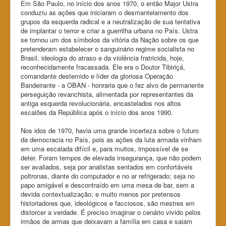
Em São Paulo, no início dos anos 1970, o então Major Ustra
conduziu as ações que iniciaram o desmantelamento dos
grupos da esquerda radical e a neutralização de sua tentativa
de implantar o terror e criar a guerrilha urbana no País. Ustra
se tornou um dos símbolos da vitória da Nação sobre os que
pretenderam estabelecer o sanguinário regime socialista no
Brasil, ideologia do atraso e da violência fratricida, hoje,
reconhecidamente fracassada. Ele era o Doutor Tibiriçá,
comandante destemido e líder da gloriosa Operação
Bandeirante - a OBAN - honraria que o fez alvo de permanente
perseguição revanchista, alimentada por representantes da
antiga esquerda revolucionária, encastelados nos altos
escalões da República após o início dos anos 1990.
Nos idos de 1970, havia uma grande incerteza sobre o futuro
da democracia no País, pois as ações da luta armada vinham
em uma escalada difícil e, para muitos, impossível de se
deter. Foram tempos de elevada insegurança, que não podem
ser avaliados, seja por analistas sentados em confortáveis
poltronas, diante do computador e no ar refrigerado; seja no
papo amigável e descontraído em uma mesa de bar, sem a
devida contextualização; e muito menos por pretensos
historiadores que, ideológicos e facciosos, são mestres em
distorcer a verdade. É preciso imaginar o cenário vivido pelos
irmãos de armas que deixavam a família em casa e saiam