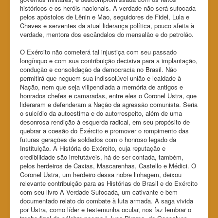
históricos e os heróis nacionais. A verdade não será sufocada
pelos apóstolos de Lênin e Mao, seguidores de Fidel, Lula e
Chaves e serventes da atual liderança política, pouco afeita à
verdade, mentora dos escândalos do mensalão e do petrolão.
O Exército não cometerá tal injustiça com seu passado
longínquo e com sua contribuição decisiva para a implantação,
condução e consolidação da democracia no Brasil. Não
permitirá que neguem sua indissolúvel união e lealdade à
Nação, nem que seja vilipendiada a memória de antigos e
honrados chefes e camaradas, entre eles o Coronel Ustra, que
lideraram e defenderam a Nação da agressão comunista. Seria
o suicídio da autoestima e do autorrespeito, além de uma
desonrosa rendição à esquerda radical, em seu propósito de
quebrar a coesão do Exército e promover o rompimento das
futuras gerações de soldados com o honroso legado da
Instituição. A História do Exército, cuja reputação e
credibilidade são irrefutáveis, há de ser contada, também,
pelos herdeiros de Caxias, Mascarenhas, Castello e Médici. O
Coronel Ustra, um herdeiro dessa nobre linhagem, deixou
relevante contribuição para as Histórias do Brasil e do Exército
com seu livro A Verdade Sufocada, um cativante e bem
documentado relato do combate à luta armada. A saga vivida
por Ustra, como líder e testemunha ocular, nos faz lembrar o