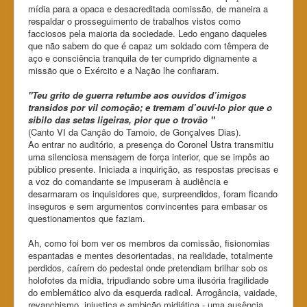
mídia para a opaca e desacreditada comissão, de maneira a
respaldar o prosseguimento de trabalhos vistos como
facciosos pela maioria da sociedade. Ledo engano daqueles
que não sabem do que é capaz um soldado com têmpera de
aço e consciência tranquila de ter cumprido dignamente a
missão que o Exército e a Nação lhe confiaram.
"Teu grito de guerra retumbe aos ouvidos d’imigos
transidos por vil comoção; e tremam d’ouví-lo pior que o
sibilo das setas ligeiras, pior que o trovão "
(Canto VI da Canção do Tamoio, de Gonçalves Dias).
Ao entrar no auditório, a presença do Coronel Ustra transmitiu
uma silenciosa mensagem de força interior, que se impôs ao
público presente. Iniciada a inquirição, as respostas precisas e
a voz do comandante se impuseram à audiência e
desarmaram os inquisidores que, surpreendidos, foram ficando
inseguros e sem argumentos convincentes para embasar os
questionamentos que faziam.
Ah, como foi bom ver os membros da comissão, fisionomias
espantadas e mentes desorientadas, na realidade, totalmente
perdidos, caírem do pedestal onde pretendiam brilhar sob os
holofotes da mídia, tripudiando sobre uma ilusória fragilidade
do emblemático alvo da esquerda radical. Arrogância, vaidade,
revanchismo, injustiça e ambição midiática - uma ausência