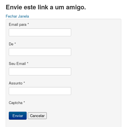
Envie este link a um amigo.
Fechar Janela
Email para
*
De
*
Seu Email
*
Assunto
*
Captcha
*
Enviar
Cancelar